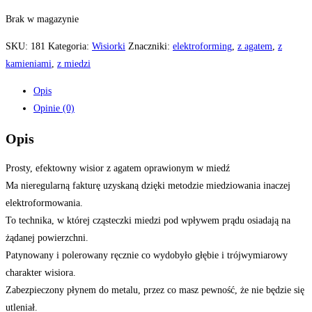
Brak w magazynie
SKU:
181
Kategoria:
Wisiorki
Znaczniki:
elektroforming
,
z agatem
,
z
kamieniami
,
z miedzi
Opis
Opinie (0)
Opis
Prosty, efektowny wisior z agatem oprawionym w miedź
Ma nieregularną fakturę uzyskaną dzięki metodzie miedziowania inaczej
elektroformowania.
To technika, w której cząsteczki miedzi pod wpływem prądu osiadają na
żądanej powierzchni.
Patynowany i polerowany ręcznie co wydobyło głębie i trójwymiarowy
charakter wisiora.
Zabezpieczony płynem do metalu, przez co masz pewność, że nie będzie się
utleniał.