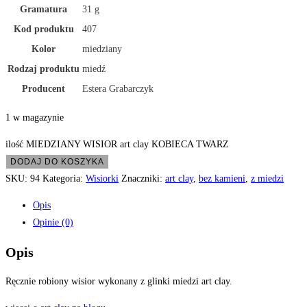
Gramatura
31 g
Kod produktu
407
Kolor
miedziany
Rodzaj produktu
miedź
Producent
Estera Grabarczyk
1 w magazynie
ilość MIEDZIANY WISIOR art clay KOBIECA TWARZ
DODAJ DO KOSZYKA
SKU:
94
Kategoria:
Wisiorki
Znaczniki:
art clay
,
bez kamieni
,
z miedzi
Opis
Opinie (0)
Opis
Ręcznie robiony wisior wykonany z glinki miedzi art clay.