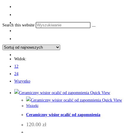
Search this website
Widok:
12
24
Wszystko
Quick View
Quick View
Wisiorki
Ceramiczny wisior ocalić od zapomnienia
120.00
zł