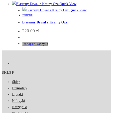
Quick View
Quick View
Wisiorki
Blaszany Drwal z Krainy Ozz
220.00
zł
Dodaj do koszyka
SKLEP
Sklep
Bransolety
Broszki
Kolczyki
Naszyjniki