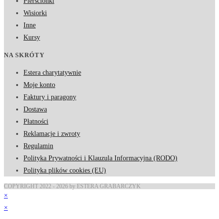
Pierścionki
Wisiorki
Inne
Kursy
NA SKRÓTY
Estera charytatywnie
Moje konto
Faktury i paragony
Dostawa
Płatności
Reklamacje i zwroty
Regulamin
Polityka Prywatności i Klauzula Informacyjna (RODO)
Polityka plików cookies (EU)
COPYRIGHT 2022 - 2026 by ESTERA GRABARCZYK
×
×