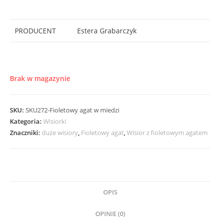
PRODUCENT
Estera Grabarczyk
Brak w magazynie
SKU:
SKU272-Fioletowy agat w miedzi
Kategoria:
Wisiorki
Znaczniki:
duże wisiory
,
Fioletowy agat
,
Wisior z fioletowym agatem
OPIS
OPINIE (0)