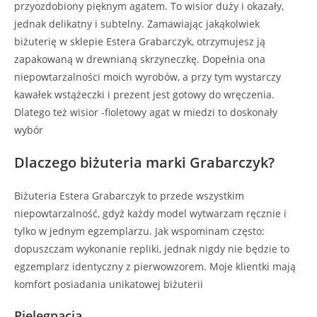
przyozdobiony pięknym agatem. To wisior duży i okazały,
jednak delikatny i subtelny. Zamawiając jakąkolwiek
biżuterię w sklepie Estera Grabarczyk, otrzymujesz ją
zapakowaną w drewnianą skrzyneczkę. Dopełnia ona
niepowtarzalności moich wyrobów, a przy tym wystarczy
kawałek wstążeczki i prezent jest gotowy do wręczenia.
Dlatego też wisior -fioletowy agat w miedzi to doskonały
wybór
Dlaczego biżuteria marki Grabarczyk?
Biżuteria Estera Grabarczyk to przede wszystkim
niepowtarzalność, gdyż każdy model wytwarzam ręcznie i
tylko w jednym egzemplarzu. Jak wspominam często:
dopuszczam wykonanie repliki, jednak nigdy nie będzie to
egzemplarz identyczny z pierwowzorem. Moje klientki mają
komfort posiadania unikatowej biżuterii
Pielęgnacja