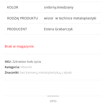
KOLOR
srebrny,miedziany
RODZAJ PRODUKTU
wisior w technice metaloplastyki
PRODUCENT
Estera Grabarczyk
Brak w magazynie
SKU:
224-wisior koło życia
Kategoria:
Wisiorki
Znaczniki:
bez kamieni
,
metaloplastyka
,
z alpaki
OPIS