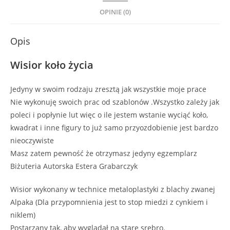
OPINIE (0)
Opis
Wisior koło życia
Jedyny w swoim rodzaju zresztą jak wszystkie moje prace
Nie wykonuję swoich prac od szablonów .Wszystko zależy jak
poleci i popłynie lut więc o ile jestem wstanie wyciąć koło,
kwadrat i inne figury to już samo przyozdobienie jest bardzo
nieoczywiste
Masz zatem pewność że otrzymasz jedyny egzemplarz
Biżuteria Autorska Estera Grabarczyk
Wisior wykonany w technice metaloplastyki z blachy zwanej
Alpaka (Dla przypomnienia jest to stop miedzi z cynkiem i
niklem)
Postarzany tak, aby wyglądał na stare srebro.