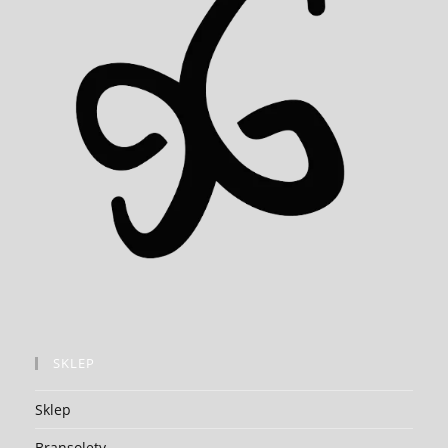
SKLEP
Sklep
Bransolety