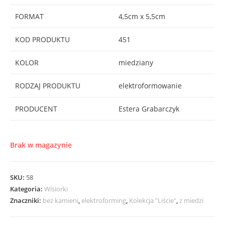
FORMAT
4,5cm x 5,5cm
KOD PRODUKTU
451
KOLOR
miedziany
RODZAJ PRODUKTU
elektroformowanie
PRODUCENT
Estera Grabarczyk
Brak w magazynie
SKU:
58
Kategoria:
Wisiorki
Znaczniki:
bez kamieni
,
elektroforming
,
Kolekcja "Liście"
,
z miedzi