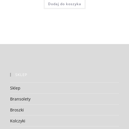
Dodaj do koszyka
SKLEP
Sklep
Bransolety
Broszki
Kolczyki