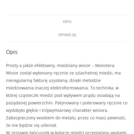
OPIS
OPINIE (0)
Opis
Prosty a jakże efektowny, miedziany wisior – Monstera.
Wisior został wykonany ręcznie ze szlachetnej miedzi, ma
nieregularną fakturę uzyskaną, dzięki metodzie
miedziowania inaczej elektroformowania. To technika, w
której cząsteczki miedzi pod wpływem prądu osiadają na
pożądanej powierzchni. Patynowany i polerowany ręcznie co
wydobyło głębie i trójwymiarowy charakter wisiora.
Zabezpieczony woskiem do metalu, przez co masz pewność,
że nie będzie się utleniał.
W zestawie łańcuszek w kolorze miedzi przeplatany agatami.