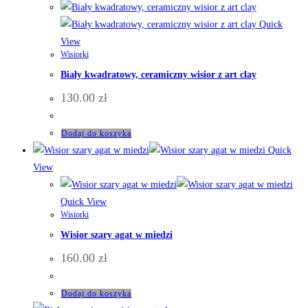
Quick
View
Wisiorki
Biały kwadratowy, ceramiczny wisior z art clay
130.00
zł
Dodaj do koszyka
Quick
View
Quick View
Wisiorki
Wisior szary agat w miedzi
160.00
zł
Dodaj do koszyka