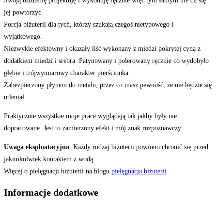
Swoją biżuterię projektuję i wykonuję ręcznie więc tym samym nie da się
jej powtórzyć
Porcja biżuterii dla tych, którzy szukają czegoś nietypowego i
wyjątkowego.
Niezwykle efektowny i okazały liść wykonany z miedzi pokrytej cyną z
dodatkiem miedzi i srebra .Patynowany i polerowany ręcznie co wydobyło
głębie i trójwymiarowy charakter pierścionka
Zabezpieczony płynem do metalu, przez co masz pewność, że nie będzie się
utleniał.
Praktycznie wszystkie moje prace wyglądają tak jakby były nie
dopracowane. Jest to zamierzony efekt i mój znak rozpoznawczy
Uwaga eksploatacyjna
: Każdy rodzaj biżuterii powinno chronić się przed
jakimkolwiek kontaktem z wodą.
Więcej o pielęgnacji biżuterii na blogu
pielęgnacja biżuterii
Informacje dodatkowe