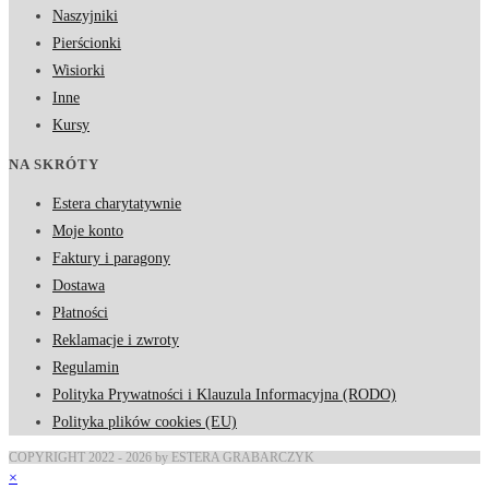
Naszyjniki
Pierścionki
Wisiorki
Inne
Kursy
NA SKRÓTY
Estera charytatywnie
Moje konto
Faktury i paragony
Dostawa
Płatności
Reklamacje i zwroty
Regulamin
Polityka Prywatności i Klauzula Informacyjna (RODO)
Polityka plików cookies (EU)
COPYRIGHT 2022 - 2026 by ESTERA GRABARCZYK
×