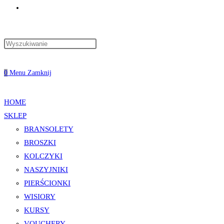
Toggle
Press
website
Escape
to
0
Menu
Zamknij
close
the
search
HOME
search
SKLEP
panel.
BRANSOLETY
BROSZKI
KOLCZYKI
NASZYJNIKI
PIERŚCIONKI
WISIORY
KURSY
VOUCHERY