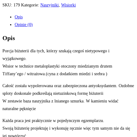
SKU:
179
Kategorie:
Naszyjniki
,
Wisiorki
Opis
Opinie (0)
Opis
Porcja biżuterii dla tych, którzy szukają czegoś nietypowego i
wyjątkowego.
Wisior w technice metaloplastyki otoczony miedzianym drutem
Tiffany’ego / witrażowa.(cyna z dodatkiem miedzi i srebra )
Całość została wypolerowana oraz zabezpieczona antyoksydantem. Ozdobne
sploty doskonale podkreślają nietuzinkową formę biżuterii
W zestawie baza naszyjnika z lnianego sznurka. W kamieniu widać
naturalne pęknięcie
Każda praca jest praktycznie w pojedynczym egzemplarzu.
Swoją biżuterię projektuję i wykonuję ręcznie więc tym samym nie da się
jej powtórzyć