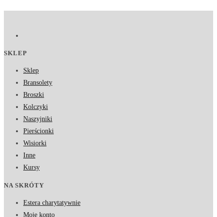
SKLEP
Sklep
Bransolety
Broszki
Kolczyki
Naszyjniki
Pierścionki
Wisiorki
Inne
Kursy
NA SKRÓTY
Estera charytatywnie
Moje konto