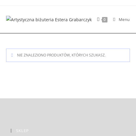
Skip
to
content
Menu
0
NIE ZNALEZIONO PRODUKTÓW, KTÓRYCH SZUKASZ.
SKLEP