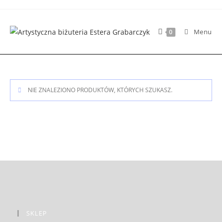
Skip
to
content
Menu
0
NIE ZNALEZIONO PRODUKTÓW, KTÓRYCH SZUKASZ.
SKLEP