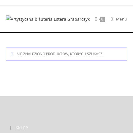
Skip
to
content
Menu
0
NIE ZNALEZIONO PRODUKTÓW, KTÓRYCH SZUKASZ.
SKLEP