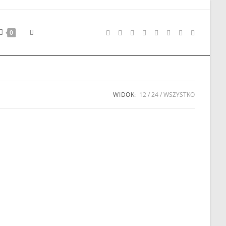
Toggle
0
website
WIDOK:
12
24
WSZYSTKO
search