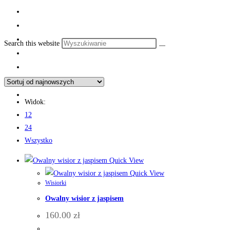
Search this website
Widok:
12
24
Wszystko
Quick View
Quick View
Wisiorki
Owalny wisior z jaspisem
160.00
zł