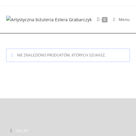
Skip
to
content
Menu
0
NIE ZNALEZIONO PRODUKTÓW, KTÓRYCH SZUKASZ.
SKLEP