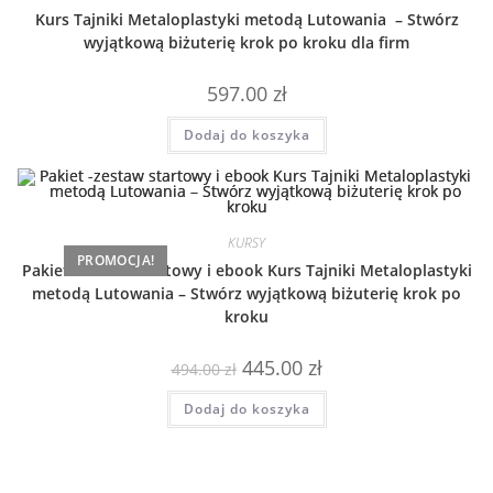
Kurs Tajniki Metaloplastyki metodą Lutowania – Stwórz
wyjątkową biżuterię krok po kroku dla firm
597.00
zł
Dodaj do koszyka
KURSY
PROMOCJA!
Pakiet -zestaw startowy i ebook Kurs Tajniki Metaloplastyki
metodą Lutowania – Stwórz wyjątkową biżuterię krok po
kroku
Pierwotna
Aktualna
445.00
zł
494.00
zł
cena
cena
wynosiła:
wynosi:
Dodaj do koszyka
494.00 zł.
445.00 zł.