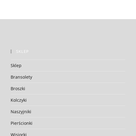
SKLEP
Sklep
Bransolety
Broszki
Kolczyki
Naszyjniki
Pierścionki
Wisiorki