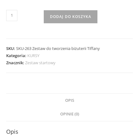
ilość
DODAJ DO KOSZYKA
Zestaw
do
tworzenia
biżuterii
SKU:
SKU-263 Zestaw do tworzenia biżuterii Tiffany
Tiffany
Kategoria:
KURSY
Znacznik:
Zestaw startowy
OPIS
OPINIE (0)
Opis