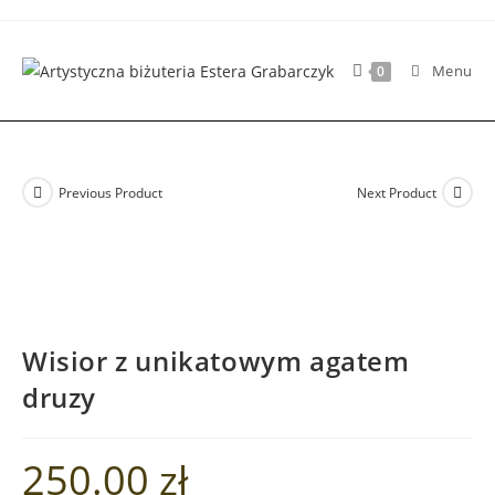
Skip
to
content
Menu
0
Previous Product
Next Product
Wisior z unikatowym agatem
druzy
250.00
zł