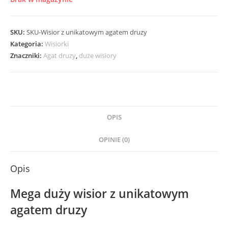
SKU:
SKU-Wisior z unikatowym agatem druzy
Kategoria:
Wisiorki
Znaczniki:
Agat druzy
,
duże wisiory
OPIS
OPINIE (0)
Opis
Mega duży wisior z unikatowym
agatem druzy