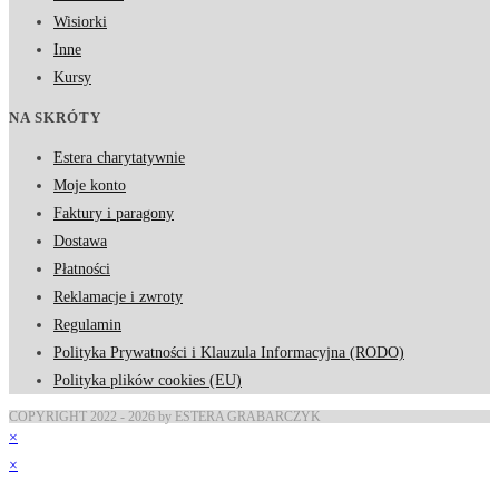
Wisiorki
Inne
Kursy
NA SKRÓTY
Estera charytatywnie
Moje konto
Faktury i paragony
Dostawa
Płatności
Reklamacje i zwroty
Regulamin
Polityka Prywatności i Klauzula Informacyjna (RODO)
Polityka plików cookies (EU)
COPYRIGHT 2022 - 2026 by ESTERA GRABARCZYK
×
×