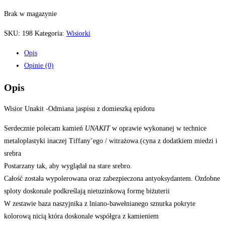
Brak w magazynie
SKU:
198
Kategoria:
Wisiorki
Opis
Opinie (0)
Opis
Wisior Unakit -Odmiana jaspisu z domieszką epidotu
Serdecznie polecam kamień
UNAKIT
w oprawie wykonanej w technice
metaloplastyki inaczej Tiffany’ego / witrażowa.(cyna z dodatkiem miedzi i
srebra
Postarzany tak, aby wyglądał na stare srebro.
Całość została wypolerowana oraz zabezpieczona antyoksydantem. Ozdobne
sploty doskonale podkreślają nietuzinkową formę biżuterii
W zestawie baza naszyjnika z lniano-bawełnianego sznurka pokryte
kolorową nicią która doskonale współgra z kamieniem