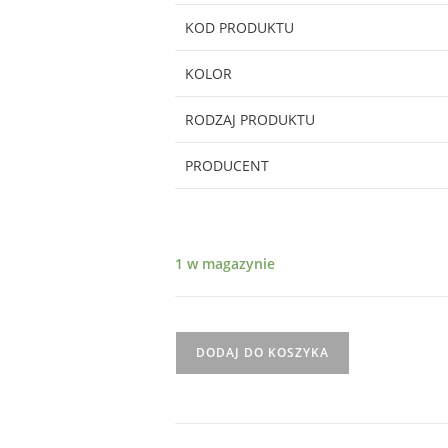
KOD PRODUKTU
KOLOR
RODZAJ PRODUKTU
PRODUCENT
1 w magazynie
ilość
DODAJ DO KOSZYKA
Okrągły
mega
wisior
z