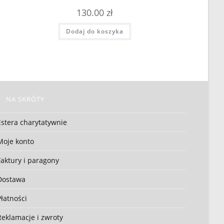
130.00
zł
Dodaj do koszyka
NA SKRÓTY
Estera charytatywnie
Moje konto
Faktury i paragony
Dostawa
Płatności
Reklamacje i zwroty