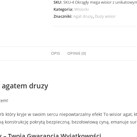
SKU:
SKU-4 Okrągły mega wisior z unikatowy
unikatowym
Kategoria:
Wisiorki
agatem
Znaczniki:
Agat druzy
,
Duży wisior
druzy
OPIS
OPINIE (0)
m agatem druzy
tem!
b który kryje w swoim sercu niepowtarzalny efekt To wisior agat, 
aną konstrukcję pokrytą bezpieczną, bezołowiową cyną, emanuje s
yk – Twoja Gwarancja Wyjątkowości