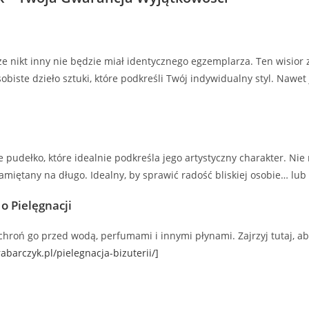
że nikt inny nie będzie miał identycznego egzemplarza. Ten wisior
obiste dzieło sztuki, które podkreśli Twój indywidualny styl. Nawet
 pudełko, które idealnie podkreśla jego artystyczny charakter. Ni
amiętany na długo. Idealny, by sprawić radość bliskiej osobie… lub 
 o Pielęgnacji
hroń go przed wodą, perfumami i innymi płynami. Zajrzyj tutaj, aby
rabarczyk.pl/pielegnacja-bizuterii/]