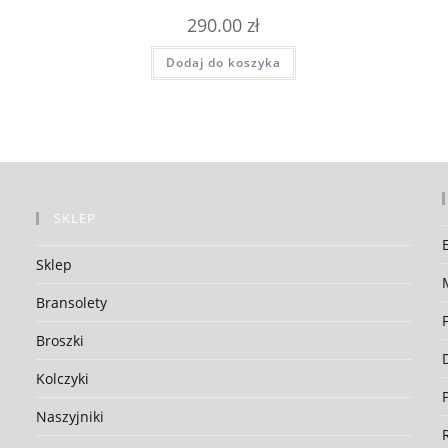
290.00
zł
Dodaj do koszyka
SKLEP
Sklep
Bransolety
Broszki
Kolczyki
Naszyjniki