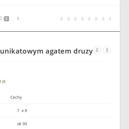
Toggle
0
website
z unikatowym agatem druzy
search
0
zł
.
Cechy
7 x 8
ok 90