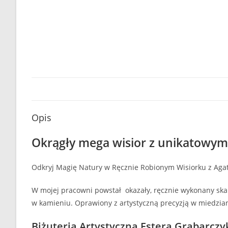
Opis
Okrągły mega wisior z unikatowy
Odkryj Magię Natury w Ręcznie Robionym Wisiorku z Aga
W mojej pracowni powstał okazały, ręcznie wykonany skar
w kamieniu. Oprawiony z artystyczną precyzją w miedzi
Biżuteria Artystyczna Estera Grabarcz