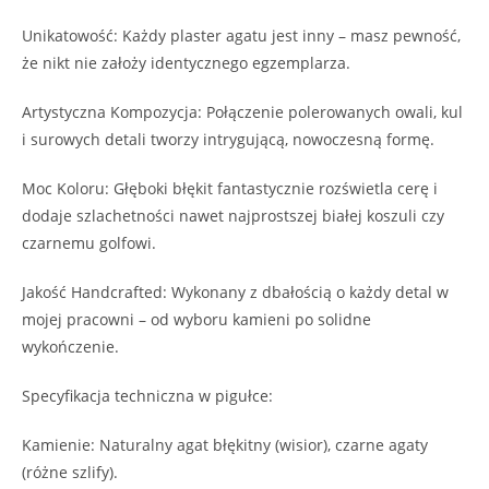
​Unikatowość: Każdy plaster agatu jest inny – masz pewność,
że nikt nie założy identycznego egzemplarza.
​Artystyczna Kompozycja: Połączenie polerowanych owali, kul
i surowych detali tworzy intrygującą, nowoczesną formę.
​Moc Koloru: Głęboki błękit fantastycznie rozświetla cerę i
dodaje szlachetności nawet najprostszej białej koszuli czy
czarnemu golfowi.
​Jakość Handcrafted: Wykonany z dbałością o każdy detal w
mojej pracowni – od wyboru kamieni po solidne
wykończenie.
​Specyfikacja techniczna w pigułce:
​Kamienie: Naturalny agat błękitny (wisior), czarne agaty
(różne szlify).