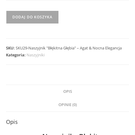
ilość
DODAJ DO KOSZYKA
Naszyjnik
"Błękitna
Głębia"
SKU:
SKU29-​Naszyjnik "Błękitna Głębia" – Agat & Nocna Elegancja
–
Kategoria:
Naszyjniki
Agat
&
Nocna
Elegancja
OPIS
OPINIE (0)
Opis