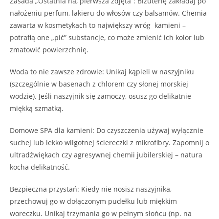
​Zasada „Ostatnia na, pierwsza zdjęta”: Biżuterię zakładaj po
nałożeniu perfum, lakieru do włosów czy balsamów. Chemia
zawarta w kosmetykach to największy wróg kamieni –
potrafią one „pić” substancje, co może zmienić ich kolor lub
zmatowić powierzchnię.
​Woda to nie zawsze zdrowie: Unikaj kąpieli w naszyjniku
(szczególnie w basenach z chlorem czy słonej morskiej
wodzie). Jeśli naszyjnik się zamoczy, osusz go delikatnie
miękką szmatką.
​Domowe SPA dla kamieni: Do czyszczenia używaj wyłącznie
suchej lub lekko wilgotnej ściereczki z mikrofibry. Zapomnij o
ultradźwiękach czy agresywnej chemii jubilerskiej – natura
kocha delikatność.
​Bezpieczna przystań: Kiedy nie nosisz naszyjnika,
przechowuj go w dołączonym pudełku lub miękkim
woreczku. Unikaj trzymania go w pełnym słońcu (np. na