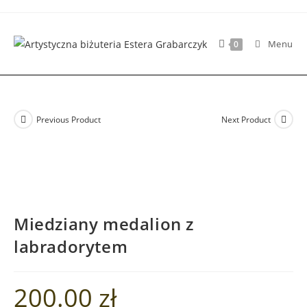
Skip
to
content
Menu
0
Previous Product
Next Product
Miedziany medalion z
labradorytem
200.00
zł