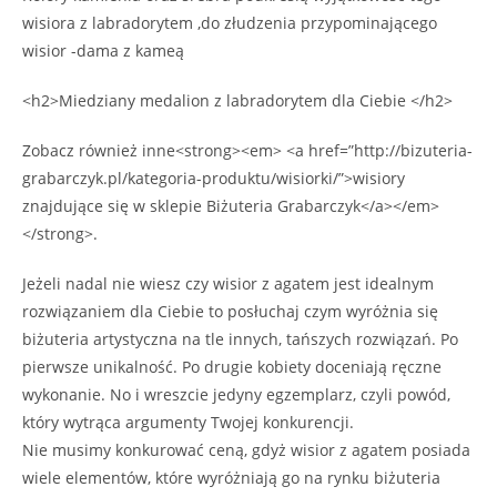
wisiora z labradorytem ,do złudzenia przypominającego
wisior -dama z kameą
<h2>Miedziany medalion z labradorytem dla Ciebie </h2>
Zobacz również inne<strong><em> <a href=”http://bizuteria-
grabarczyk.pl/kategoria-produktu/wisiorki/”>wisiory
znajdujące się w sklepie Biżuteria Grabarczyk</a></em>
</strong>.
Jeżeli nadal nie wiesz czy wisior z agatem jest idealnym
rozwiązaniem dla Ciebie to posłuchaj czym wyróżnia się
biżuteria artystyczna na tle innych, tańszych rozwiązań. Po
pierwsze unikalność. Po drugie kobiety doceniają ręczne
wykonanie. No i wreszcie jedyny egzemplarz, czyli powód,
który wytrąca argumenty Twojej konkurencji.
Nie musimy konkurować ceną, gdyż wisior z agatem posiada
wiele elementów, które wyróżniają go na rynku biżuteria