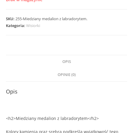
SKU:
255-Miedziany medalion z labradorytem.
Kategoria:
Wisiorki
OPIS
OPINIE (0)
Opis
<h2>Miedziany medalion z labradorytem</h2>
Kolory kamienia oraz srebra podkreślą wyjątkowość tego