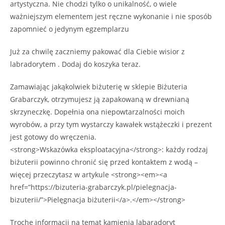
artystyczna. Nie chodzi tylko o unikalność, o wiele
ważniejszym elementem jest ręczne wykonanie i nie sposób
zapomnieć o jedynym egzemplarzu
Już za chwilę zaczniemy pakować dla Ciebie wisior z
labradorytem . Dodaj do koszyka teraz.
Zamawiając jakąkolwiek biżuterię w sklepie Biżuteria
Grabarczyk, otrzymujesz ją zapakowaną w drewnianą
skrzyneczkę. Dopełnia ona niepowtarzalności moich
wyrobów, a przy tym wystarczy kawałek wstążeczki i prezent
jest gotowy do wręczenia.
<strong>Wskazówka eksploatacyjna</strong>: każdy rodzaj
biżuterii powinno chronić się przed kontaktem z wodą –
więcej przeczytasz w artykule <strong><em><a
href=”https://bizuteria-grabarczyk.pl/pielegnacja-
bizuterii/”>Pielęgnacja biżuterii</a>.</em></strong>
Trochę informacji na temat kamienia labaradoryt