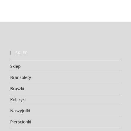
SKLEP
Sklep
Bransolety
Broszki
Kolczyki
Naszyjniki
Pierścionki