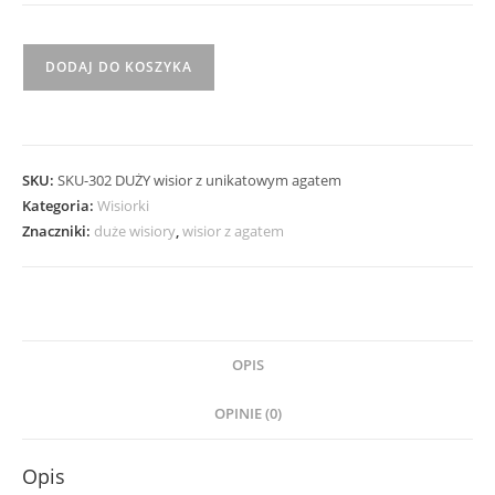
ilość
DODAJ DO KOSZYKA
Duży
wisior
z
unikatowym
SKU:
SKU-302 DUŻY wisior z unikatowym agatem
agatem
Kategoria:
Wisiorki
Znaczniki:
duże wisiory
,
wisior z agatem
OPIS
OPINIE (0)
Opis