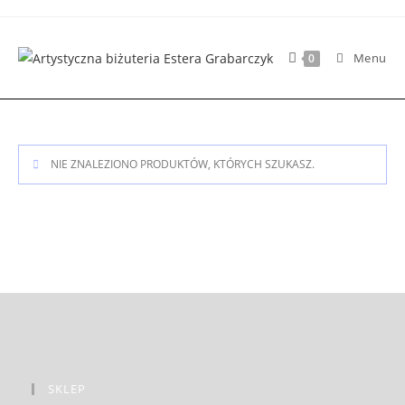
Skip
to
content
Menu
0
NIE ZNALEZIONO PRODUKTÓW, KTÓRYCH SZUKASZ.
SKLEP