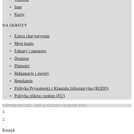
Inne
Kursy
NA SKRÓTY
Estera charytatywnie
Moje konto
Faktury i paragony
Dostawa
Płatności
Reklamacje i zwroty
Regulamin
Polityka Prywatności i Klauzula Informacyjna (RODO)
Polityka plików cookies (EU)
COPYRIGHT 2022 - 2026 by ESTERA GRABARCZYK
×
×
Koszyk