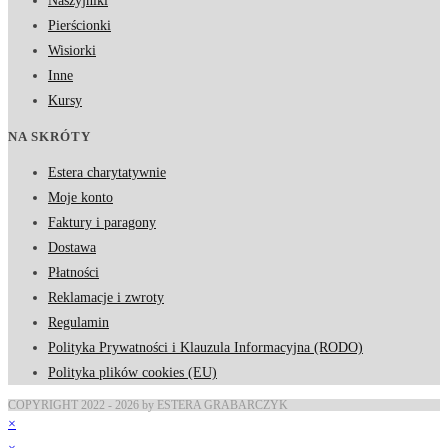
Naszyjniki
Pierścionki
Wisiorki
Inne
Kursy
NA SKRÓTY
Estera charytatywnie
Moje konto
Faktury i paragony
Dostawa
Płatności
Reklamacje i zwroty
Regulamin
Polityka Prywatności i Klauzula Informacyjna (RODO)
Polityka plików cookies (EU)
COPYRIGHT 2022 - 2026 by ESTERA GRABARCZYK
×