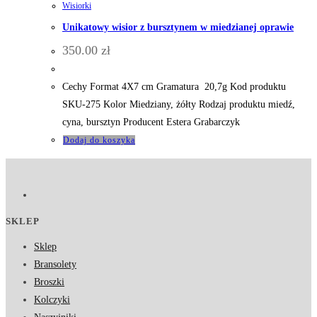
Wisiorki
Unikatowy wisior z bursztynem w miedzianej oprawie
350.00
zł
Cechy Format 4X7 cm Gramatura 20,7g Kod produktu
SKU-275 Kolor Miedziany, żółty Rodzaj produktu miedź,
cyna, bursztyn Producent Estera Grabarczyk
Dodaj do koszyka
SKLEP
Sklep
Bransolety
Broszki
Kolczyki