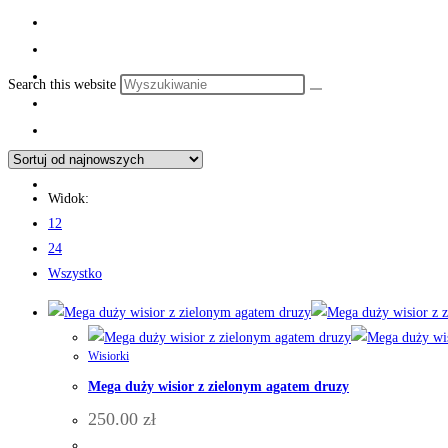
Search this website
Widok:
12
24
Wszystko
Wisiorki
Mega duży wisior z zielonym agatem druzy
250.00
zł