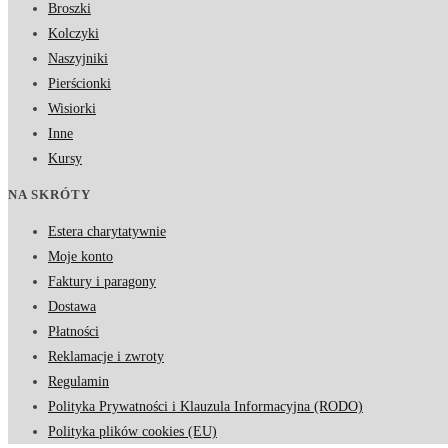
Broszki
Kolczyki
Naszyjniki
Pierścionki
Wisiorki
Inne
Kursy
NA SKRÓTY
Estera charytatywnie
Moje konto
Faktury i paragony
Dostawa
Płatności
Reklamacje i zwroty
Regulamin
Polityka Prywatności i Klauzula Informacyjna (RODO)
Polityka plików cookies (EU)