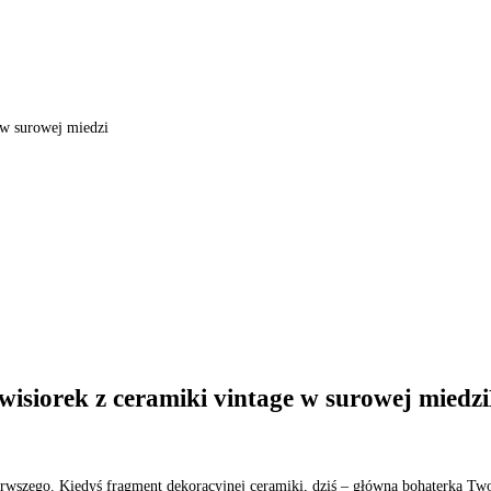
 w surowej miedzi
siorek z ceramiki vintage w surowej miedziBi
erwszego. Kiedyś fragment dekoracyjnej ceramiki, dziś – główna bohaterka Twoj