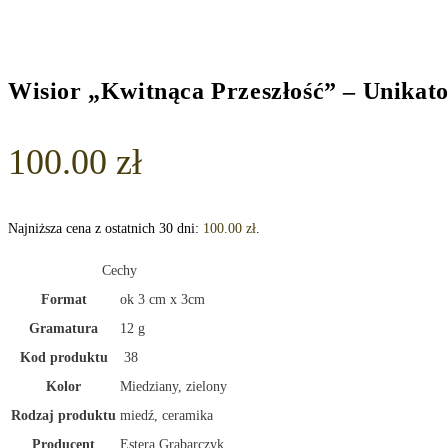
Wisior „Kwitnąca Przeszłość” – Unikato
100.00
zł
Najniższa cena z ostatnich 30 dni:
100.00
zł
.
Cechy
Format
ok 3 cm x 3cm
Gramatura
12 g
Kod produktu
38
Kolor
Miedziany, zielony
Rodzaj produktu
miedź, ceramika
Producent
Estera Grabarczyk